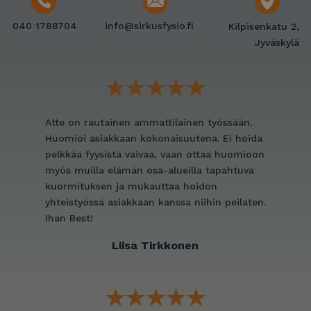
040 1788704
info@sirkusfysio.fi
Kilpisenkatu 2,
Jyväskylä
Atte on rautainen ammattilainen työssään.
Huomioi asiakkaan kokonaisuutena. Ei hoida
pelkkää fyysistä vaivaa, vaan ottaa huomioon
myös muilla elämän osa-alueilla tapahtuva
kuormituksen ja mukauttaa hoidon
yhteistyössä asiakkaan kanssa niihin peilaten.
Ihan Best!
Liisa Tirkkonen