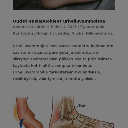
Uudet ensiapuohjeet urheiluvammoissa
mennessä
admin
|
heinä 1, 2021
|
Fysioterapia
,
Kuntoutus
,
Nilkan nyrjähdys
,
Nilkka
,
Nilkkavamma
Urheiluvammojen ensiavussa tunnettu kolmen K:n
sääntö on saanut päivitystä ja painotus on
siirtynyt ensimmäisien päivien osalta pois kylmän
käytöstä kohti aktiivisempaa tekemistä.
Urheiluvammoilla tarkoitetaan nyrjähdyksiä,
revähdyksiä, vääntymisiä ja muita yleisiä...