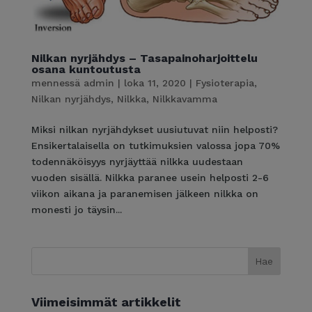
Nilkan nyrjähdys – Tasapainoharjoittelu
osana kuntoutusta
mennessä
admin
|
loka 11, 2020
|
Fysioterapia
,
Nilkan nyrjähdys
,
Nilkka
,
Nilkkavamma
Miksi nilkan nyrjähdykset uusiutuvat niin helposti?
Ensikertalaisella on tutkimuksien valossa jopa 70%
todennäköisyys nyrjäyttää nilkka uudestaan
vuoden sisällä. Nilkka paranee usein helposti 2-6
viikon aikana ja paranemisen jälkeen nilkka on
monesti jo täysin...
Viimeisimmät artikkelit