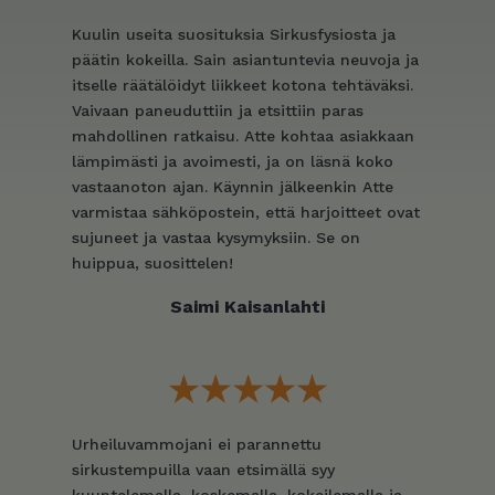
Kuulin useita suosituksia Sirkusfysiosta ja
päätin kokeilla. Sain asiantuntevia neuvoja ja
itselle räätälöidyt liikkeet kotona tehtäväksi.
Vaivaan paneuduttiin ja etsittiin paras
mahdollinen ratkaisu. Atte kohtaa asiakkaan
lämpimästi ja avoimesti, ja on läsnä koko
vastaanoton ajan. Käynnin jälkeenkin Atte
varmistaa sähköpostein, että harjoitteet ovat
sujuneet ja vastaa kysymyksiin. Se on
huippua, suosittelen!
Saimi Kaisanlahti
Urheiluvammojani ei parannettu
sirkustempuilla vaan etsimällä syy